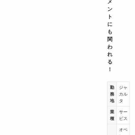
メ
ン
ト
に
も
関
わ
れ
る
！
勤
ジャ
務
カル
地
タ
業
サー
種
ビス
オペ