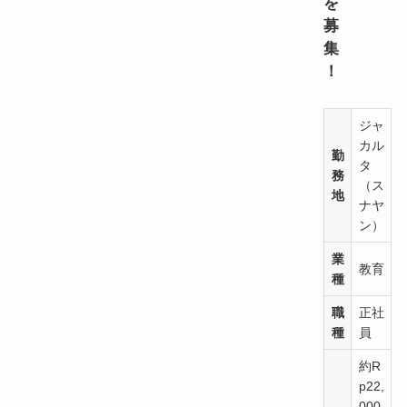
を
募
集
！
ジャ
カル
勤
タ
務
（ス
地
ナヤ
ン）
業
教育
種
職
正社
種
員
約R
p22,
000,