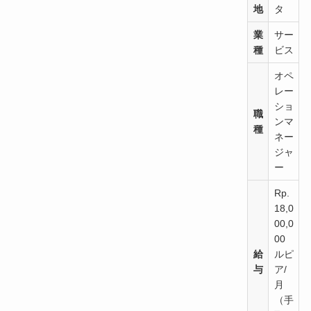
地
タ
業
サー
種
ビス
オペ
レー
ショ
職
ンマ
種
ネー
ジャ
ー
Rp.
18,0
00,0
00
給
ルピ
与
ア
/
月
（手