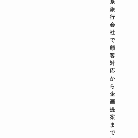
系
旅
行
会
社
で
顧
客
対
応
か
ら
企
画
提
案
ま
で