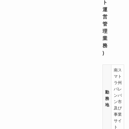
ト
運
営
管
理
業
務
)
南ス
マト
ラ州
パレ
勤
ンバ
務
ン市
地
及び
事業
サイ
ト