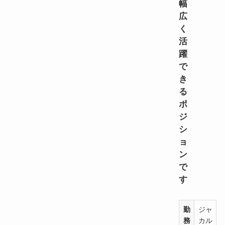
幅
広
く
活
躍
で
き
る
ポ
ジ
シ
ョ
ン
で
す
勤
ジャ
務
カル