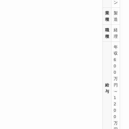
ン
業
製
種
造
職
経
種
理
年
収
6
0
0
万
給
円
与
～
1
2
0
0
万