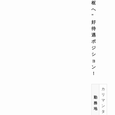
枢
へ
”
好
待
遇
ポ
ジ
シ
ョ
ン
！
カ
リ
勤
マ
務
ン
地
タ