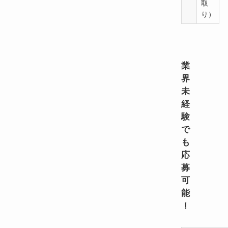
取
り）
注目求人
業
界
未
経
験
で
も
応
募
可
能
！