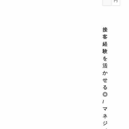
円
注目求人
接
客
経
験
を
活
か
せ
る
◎
/
マ
ネ
ジ