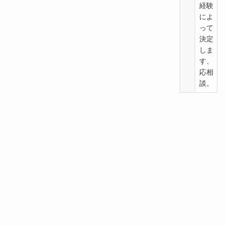
経験
によ
って
決定
しま
す、
応相
談。