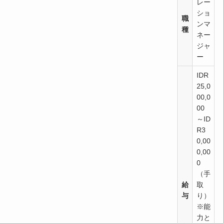
レー
ショ
職
ンマ
種
ネー
ジャ
ー
IDR
25,0
00,0
00
～ID
R3
0,00
0,00
0
（手
給
取
与
り）
※能
力と