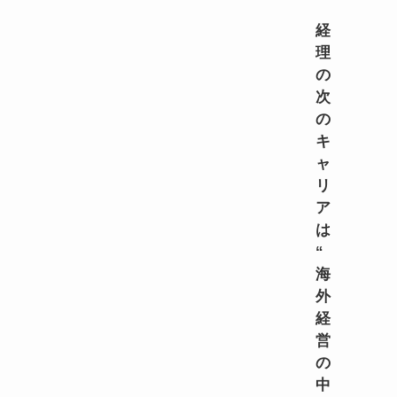
注目求人
経
理
の
次
の
キ
ャ
リ
ア
は
“
海
外
経
営
の
中