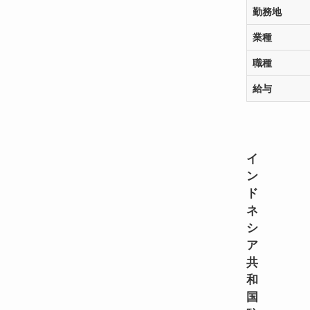
勤務地
業種
職種
給与
直接求人
イ
ン
ド
ネ
シ
ア
共
和
国